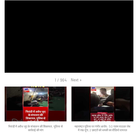
Next
»
1
/
964
भिवंडी में अवैध जुए के संचालन की शिकायत, पुलिस से
महाराष्ट्र पुलिस पर गंभीर आरोप: 50 ग्राम पाउडर जेब
कार्रवाई की मांग
में रख दूंगा, 2 छात्रों को धमकी का वीडियो वायरल