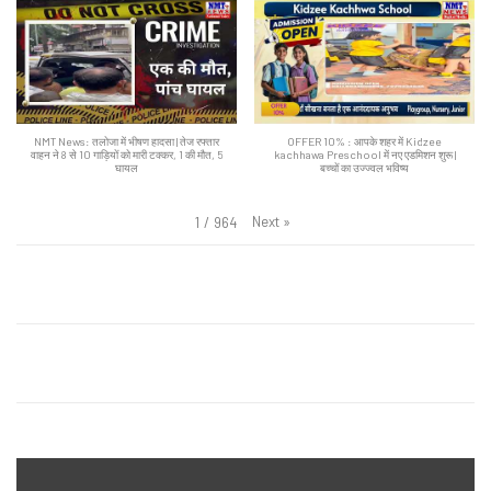
NMT News: तलोजा में भीषण हादसा | तेज रफ्तार
OFFER 10% : आपके शहर में Kidzee
वाहन ने 8 से 10 गाड़ियों को मारी टक्कर, 1 की मौत, 5
kachhawa Preschool में नए एडमिशन शुरू |
घायल
बच्चों का उज्ज्वल भविष्य
Next
»
1
/
964