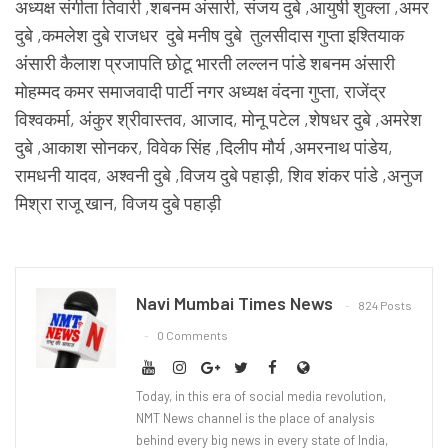
अध्यक्ष संगीता तिवारी ,शबनम अंसारी, संजय दुबे ,आयुषी शुक्ला ,अमर
दुबे ,कमलेश दुबे राजधर दुबे मनीष दुबे तुलसीदास गुप्ता इश्तियाक
अंसारी कैलाश प्रजापति छोटू भारती लल्लन पांडे शबनम अंसारी
मोहम्मद कमर समाजवादी पार्टी नगर अध्यक्ष वंदना गुप्ता, राजेंद्र
विश्वकर्मा, अंकुर श्रीवास्तव, आजाद, मोनू पटेल ,शेषधर दुबे ,अमरेश
दुबे ,आकाश सोनकर, विवेक सिंह ,दिलीप मौर्य ,अमरनाथ पांडेय,
रामधनी यादव, अश्वनी दुबे ,विजय दुबे पहाड़ी, शिव शंकर पांडे ,अनुज
मिश्रा राजू खान, विजय दुबे पहाड़ी
Navi Mumbai Times News
824 Posts
0 Comments
Today, in this era of social media revolution,
NMT News channel is the place of analysis
behind every big news in every state of India,