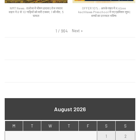
NMT News: तलोजा में भीषण हादसा | तेज रफ्तार
OFFER 10% : आपके शहर में Kidzee
वाहन ने 8 से 10 गाड़ियों को मारी टक्कर, 1 की मौत, 5
kachhawa Preschool में नए एडमिशन शुरू |
घायल
बच्चों का उज्ज्वल भविष्य
Next
»
1
/
964
August 2026
M
T
W
T
F
S
S
1
2