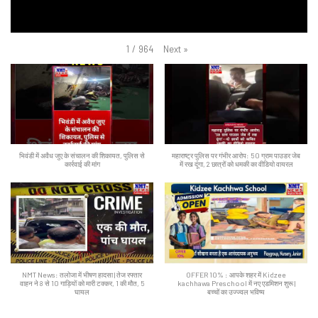
Next
»
1
/
964
भिवंडी में अवैध जुए के संचालन की शिकायत, पुलिस से
महाराष्ट्र पुलिस पर गंभीर आरोप: 50 ग्राम पाउडर जेब
कार्रवाई की मांग
में रख दूंगा, 2 छात्रों को धमकी का वीडियो वायरल
NMT News: तलोजा में भीषण हादसा | तेज रफ्तार
OFFER 10% : आपके शहर में Kidzee
वाहन ने 8 से 10 गाड़ियों को मारी टक्कर, 1 की मौत, 5
kachhawa Preschool में नए एडमिशन शुरू |
घायल
बच्चों का उज्ज्वल भविष्य