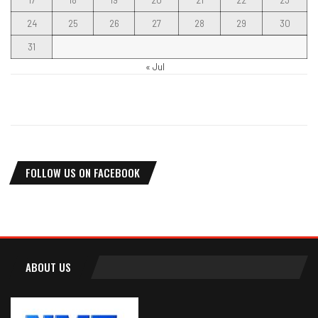
17
18
19
20
21
22
23
24
25
26
27
28
29
30
31
« Jul
FOLLOW US ON FACEBOOK
ABOUT US