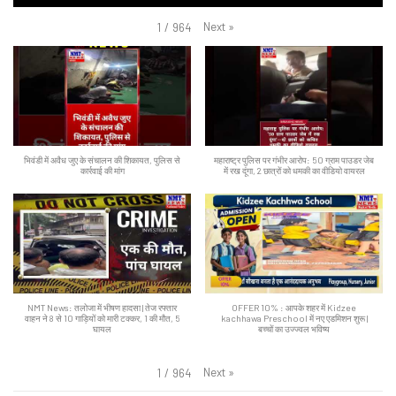
Next
»
1
/
964
भिवंडी में अवैध जुए के संचालन की शिकायत, पुलिस से
महाराष्ट्र पुलिस पर गंभीर आरोप: 50 ग्राम पाउडर जेब
कार्रवाई की मांग
में रख दूंगा, 2 छात्रों को धमकी का वीडियो वायरल
NMT News: तलोजा में भीषण हादसा | तेज रफ्तार
OFFER 10% : आपके शहर में Kidzee
वाहन ने 8 से 10 गाड़ियों को मारी टक्कर, 1 की मौत, 5
kachhawa Preschool में नए एडमिशन शुरू |
घायल
बच्चों का उज्ज्वल भविष्य
Next
»
1
/
964