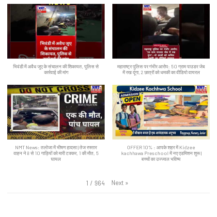
भिवंडी में अवैध जुए के संचालन की शिकायत, पुलिस से
महाराष्ट्र पुलिस पर गंभीर आरोप: 50 ग्राम पाउडर जेब
कार्रवाई की मांग
में रख दूंगा, 2 छात्रों को धमकी का वीडियो वायरल
NMT News: तलोजा में भीषण हादसा | तेज रफ्तार
OFFER 10% : आपके शहर में Kidzee
वाहन ने 8 से 10 गाड़ियों को मारी टक्कर, 1 की मौत, 5
kachhawa Preschool में नए एडमिशन शुरू |
घायल
बच्चों का उज्ज्वल भविष्य
Next
»
1
/
964