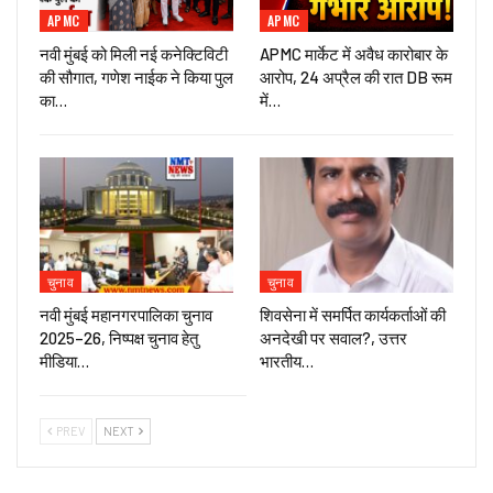
APMC
APMC
नवी मुंबई को मिली नई कनेक्टिविटी
APMC मार्केट में अवैध कारोबार के
की सौगात, गणेश नाईक ने किया पुल
आरोप, 24 अप्रैल की रात DB रूम
का…
में…
चुनाव
चुनाव
नवी मुंबई महानगरपालिका चुनाव
शिवसेना में समर्पित कार्यकर्ताओं की
2025–26, निष्पक्ष चुनाव हेतु
अनदेखी पर सवाल?, उत्तर
मीडिया…
भारतीय…
PREV
NEXT