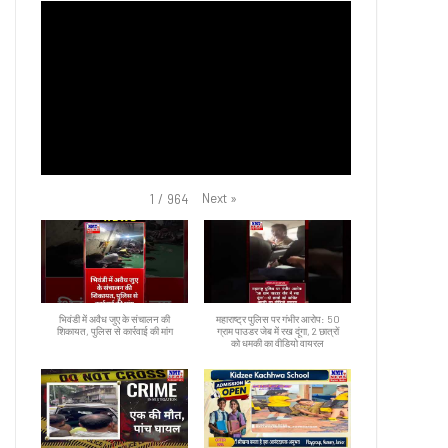
Next
»
1
/
964
भिवंडी में अवैध जुए के संचालन की
महाराष्ट्र पुलिस पर गंभीर आरोप: 50
शिकायत, पुलिस से कार्रवाई की मांग
ग्राम पाउडर जेब में रख दूंगा, 2 छात्रों
को धमकी का वीडियो वायरल