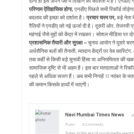
दोनों ही इसे अपने पक्ष में दिखाने की कोशिश में हैं। एनडीए न
परिणाम ऐतिहासिक होगा,
एनडीए पिछले सभी रिकॉर्ड तोड़े
बदलाव की इच्छा को दर्शाता है।
प्रचार चरम पर,
बड़े नेता 
रैलियों ने एनडीए को नई ऊर्जा दी है। दूसरी ओर, तेजस्वी प
महंगाई जैसे मुद्दों को केंद्र में रखकर। सोशल मीडिया पर द
प्रशासनिक तैयारी और सुरक्षा –
चुनाव आयोग ने दूसरे चरण क
अर्धसैनिक बलों की तैनाती, मतदान केंद्रों पर वेब कास्टिं
तक कहीं से किसी बड़े चुनावी हिंसा या अनियमितता की ख
सामाजिक दृष्टि से भी अहम है। इस बार मतदाताओं ने रिकॉर्
पहले से अधिक सजग हैं। अब सभी निगाहें 11 नवंबर के मत
की कमान किसके हाथों में जाएगी।
Navi Mumbai Times News
8
Posts
0 Comments
Today, in this era of social media revolu