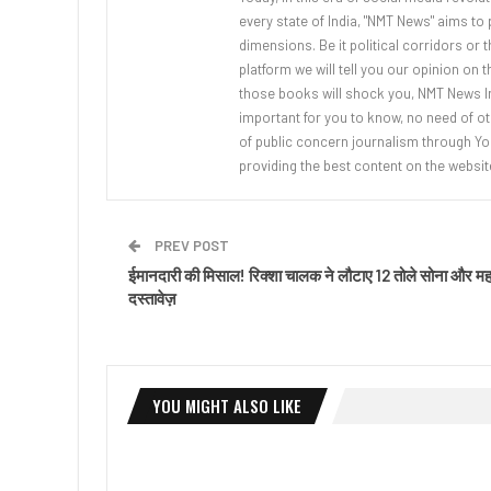
every state of India, "NMT News" aims to p
dimensions. Be it political corridors or 
platform we will tell you our opinion on 
those books will shock you, NMT News In
important for you to know, no need of ot
of public concern journalism through You
providing the best content on the websit
PREV POST
ईमानदारी की मिसाल! रिक्शा चालक ने लौटाए 12 तोले सोना और महत्
दस्तावेज़
YOU MIGHT ALSO LIKE