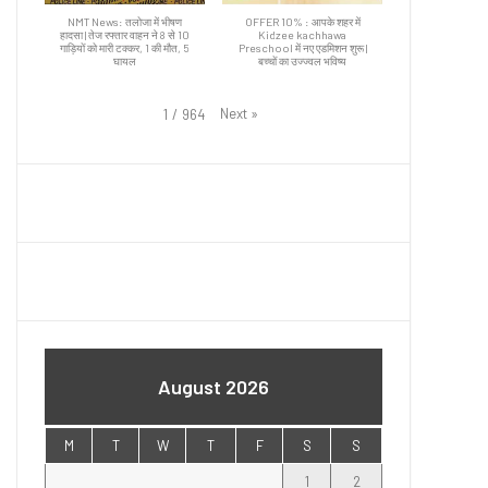
NMT News: तलोजा में भीषण
OFFER 10% : आपके शहर में
हादसा | तेज रफ्तार वाहन ने 8 से 10
Kidzee kachhawa
गाड़ियों को मारी टक्कर, 1 की मौत, 5
Preschool में नए एडमिशन शुरू |
घायल
बच्चों का उज्ज्वल भविष्य
Next
»
1
/
964
August 2026
M
T
W
T
F
S
S
1
2