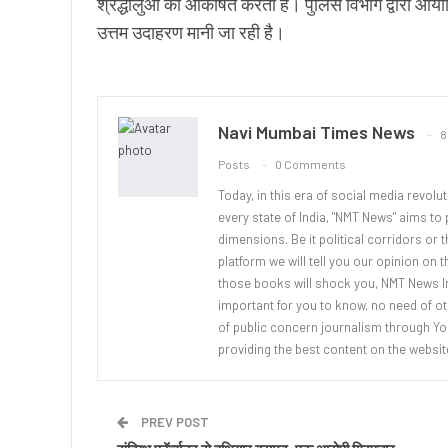
श्रद्धालुओं को आकर्षित करता है। पुलिस विभाग द्वारा आयोज
उत्तम उदाहरण मानी जा रही है।
Navi Mumbai Times News
8
Posts
0 Comments
Today, in this era of social media revolu
every state of India, "NMT News" aims to p
dimensions. Be it political corridors or 
platform we will tell you our opinion on 
those books will shock you, NMT News In
important for you to know, no need of ot
of public concern journalism through You
providing the best content on the websit
PREV POST