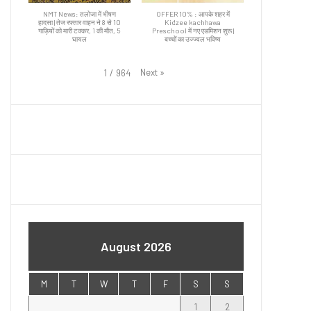
NMT News: तलोजा में भीषण
OFFER 10% : आपके शहर में
हादसा | तेज रफ्तार वाहन ने 8 से 10
Kidzee kachhawa
गाड़ियों को मारी टक्कर, 1 की मौत, 5
Preschool में नए एडमिशन शुरू |
घायल
बच्चों का उज्ज्वल भविष्य
Next
»
1
/
964
August 2026
M
T
W
T
F
S
S
1
2