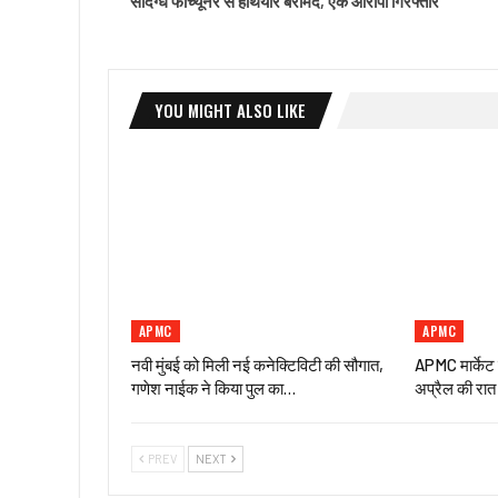
संदिग्ध फॉर्च्यूनर से हथियार बरामद, एक आरोपी गिरफ्तार
YOU MIGHT ALSO LIKE
APMC
APMC
नवी मुंबई को मिली नई कनेक्टिविटी की सौगात,
APMC मार्केट 
गणेश नाईक ने किया पुल का…
अप्रैल की रात
PREV
NEXT