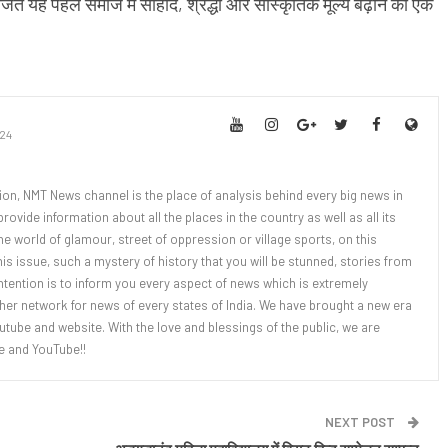
ित यह पहल समाज में सौहार्द, श्रद्धा और सांस्कृतिक मूल्य बढ़ाने का एक
24
tion, NMT News channel is the place of analysis behind every big news in
rovide information about all the places in the country as well as all its
the world of glamour, street of oppression or village sports, on this
this issue, such a mystery of history that you will be stunned, stories from
tention is to inform you every aspect of news which is extremely
her network for news of every states of India. We have brought a new era
tube and website. With the love and blessings of the public, we are
e and YouTube!!
NEXT POST