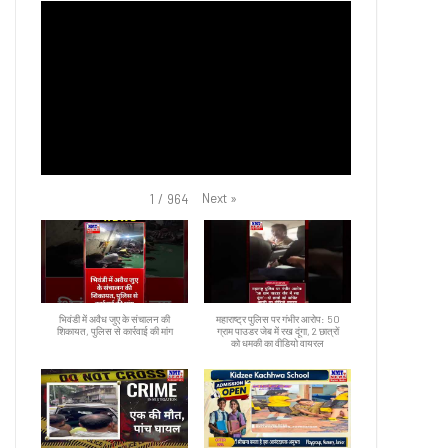
Next
»
1
/
964
भिवंडी में अवैध जुए के संचालन की
महाराष्ट्र पुलिस पर गंभीर आरोप: 50
शिकायत, पुलिस से कार्रवाई की मांग
ग्राम पाउडर जेब में रख दूंगा, 2 छात्रों
को धमकी का वीडियो वायरल