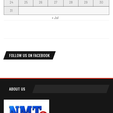
24
25
26
27
28
29
30
31
« Jul
FOLLOW US ON FACEBOOK
ABOUT US