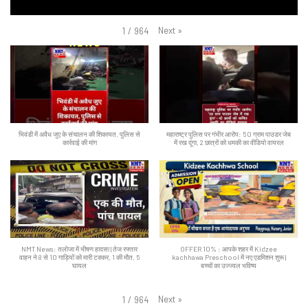
Next
»
1
/
964
भिवंडी में अवैध जुए के संचालन की शिकायत, पुलिस से
महाराष्ट्र पुलिस पर गंभीर आरोप: 50 ग्राम पाउडर जेब
कार्रवाई की मांग
में रख दूंगा, 2 छात्रों को धमकी का वीडियो वायरल
NMT News: तलोजा में भीषण हादसा | तेज रफ्तार
OFFER 10% : आपके शहर में Kidzee
वाहन ने 8 से 10 गाड़ियों को मारी टक्कर, 1 की मौत, 5
kachhawa Preschool में नए एडमिशन शुरू |
घायल
बच्चों का उज्ज्वल भविष्य
Next
»
1
/
964