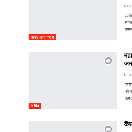
परमेश
लागल
कमल 
आउट ऑफ कंट्री
महा
जनक
परमे
को नव
महारा
INDIA
कैं