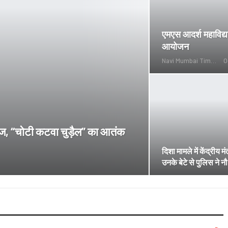
एमएस आदर्श महाविद्य
आयोजन
Navi Mumbai Times News
O
िलीज, “चोटी कटवा चुड़ैल” का आतंक
दिशा मामले में केंद्रीय म
उनके बेटे से पुलिस ने न