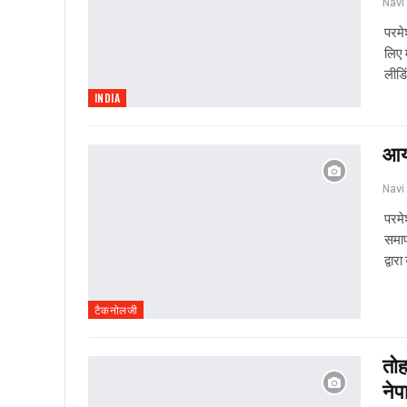
परमे
लिए 
लीडि
INDIA
आर्
परमे
समाप
द्वार
टैकनोलजी
तोह
नेपा