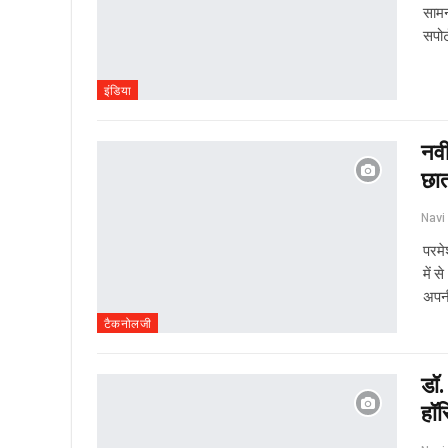
सामन
सपोर
इंडिया
नवी
छात
परमे
में 
अपन
टैकनोलजी
डॉ.
हॉस