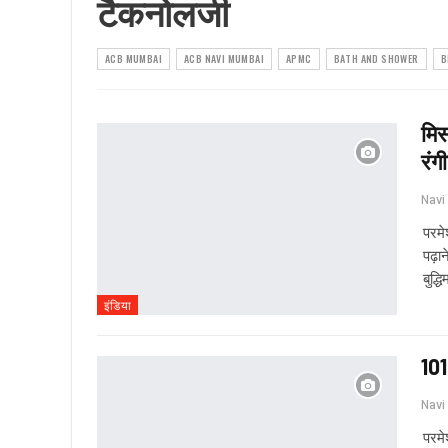
टैकनोलजी
ACB MUMBAI
ACB NAVI MUMBAI
APMC
BATH AND SHOWER
B
मिस
रंग
परमे
पढ़ा
बुद्ध
इंडिया
101 
परमे