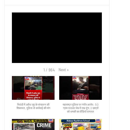
Next
»
1
/
964
भिवंडी में अवैध जुए के संचालन की
महाराष्ट्र पुलिस पर गंभीर आरोप: 50
शिकायत, पुलिस से कार्रवाई की मांग
ग्राम पाउडर जेब में रख दूंगा, 2 छात्रों
को धमकी का वीडियो वायरल