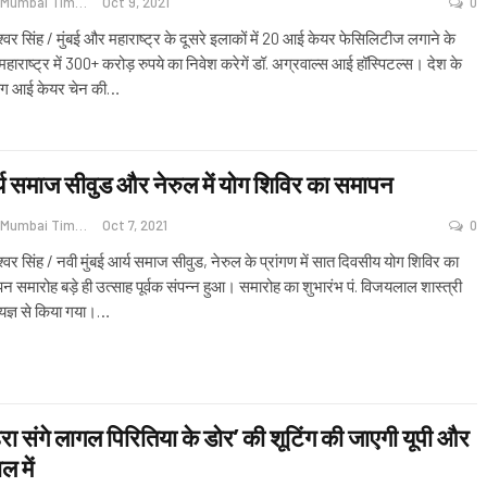
Navi Mumbai Times News
Oct 9, 2021
0
श्वर सिंह / मुंबई और महाराष्ट्र के दूसरे इलाकों में 20 आई केयर फेसिलिटीज लगाने के
महाराष्ट्र में 300+ करोड़ रुपये का निवेश करेगें डॉ. अग्रवाल्स आई हॉस्पिटल्स। देश के
ंग आई केयर चेन की
…
य समाज सीवुड और नेरुल में योग शिविर का समापन
Navi Mumbai Times News
Oct 7, 2021
0
श्वर सिंह / नवी मुंबई आर्य समाज सीवुड, नेरुल के प्रांगण में सात दिवसीय योग शिविर का
न समारोह बड़े ही उत्साह पूर्वक संपन्न हुआ। समारोह का शुभारंभ पं. विजयलाल शास्त्री
ा यज्ञ से किया गया।
…
रा संगे लागल पिरितिया के डोर’ की शूटिंग की जाएगी यूपी और
ल में