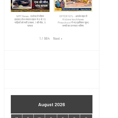
NMT News: तलोजा में भीषण
OFFER 10% : आपके शहर में
हादसा | तेज रफ्तार वाहन ने 8 से 10
Kidzee kachhawa
गाड़ियों को मारी टक्कर, 1 की मौत, 5
Preschool में नए एडमिशन शुरू |
घायल
बच्चों का उज्ज्वल भविष्य
Next
»
1
/
964
August 2026