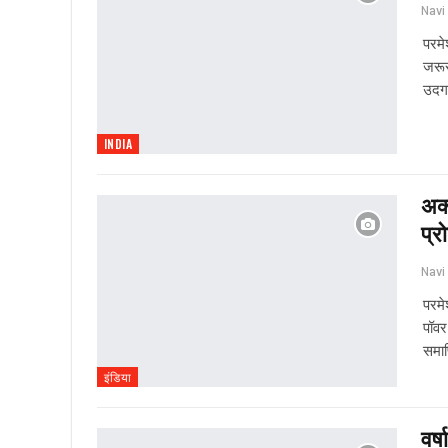
परमे
जरूर
उदगा
INDIA
अक्
प्र
परमे
पॉवर
समाप
इंडिया
वर्