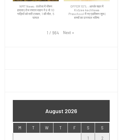
NMT News: तलोजा में भीषण
OFFER 10% : आपके शहर में
हादसा | तेज रफ्तार वाहन ने 8 से 10
Kidzee kachhawa
गाड़ियों को मारी टक्कर, 1 की मौत, 5
Preschool में नए एडमिशन शुरू |
घायल
बच्चों का उज्ज्वल भविष्य
Next
»
1
/
964
August 2026
M
T
W
T
F
S
S
1
2