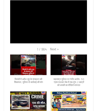
Next
»
1
/
964
भिवंडी में अवैध जुए के संचालन की
महाराष्ट्र पुलिस पर गंभीर आरोप: 50
शिकायत, पुलिस से कार्रवाई की मांग
ग्राम पाउडर जेब में रख दूंगा, 2 छात्रों
को धमकी का वीडियो वायरल