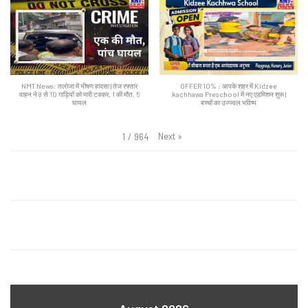
NMT News: तलोजा में भीषण हादसा | तेज रफ्तार
OFFER 10% : आपके शहर में Kidzee
वाहन ने 8 से 10 गाड़ियों को मारी टक्कर, 1 की मौत, 5
kachhawa Preschool में नए एडमिशन शुरू |
घायल
बच्चों का उज्ज्वल भविष्य
Next
»
1
/
964