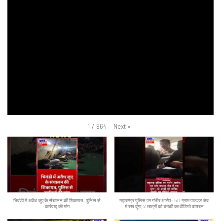
Next
»
1
/
964
भिवंडी में अवैध जुए के संचालन की शिकायत, पुलिस से
महाराष्ट्र पुलिस पर गंभीर आरोप: 50 ग्राम पाउडर जेब
कार्रवाई की मांग
में रख दूंगा, 2 छात्रों को धमकी का वीडियो वायरल