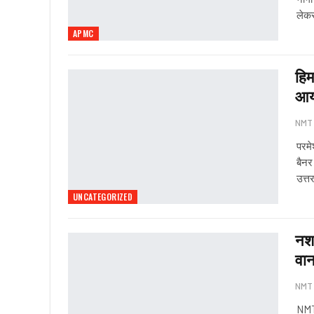
लेकर
APMC
हिम
आर्
NMT
परमे
बैनर
उत्त
UNCATEGORIZED
नशा
वान
NMT
NMT 