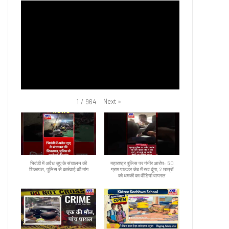
Next
»
1
/
964
भिवंडी में अवैध जुए के संचालन की
महाराष्ट्र पुलिस पर गंभीर आरोप: 50
शिकायत, पुलिस से कार्रवाई की मांग
ग्राम पाउडर जेब में रख दूंगा, 2 छात्रों
को धमकी का वीडियो वायरल