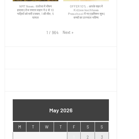
NMT News: तलोजा में भीषण
OFFER 10% : आपके शहर में
हादसा | तेज रफ्तार वाहन ने 8 से 10
Kidzee kachhawa
गाड़ियों को मारी टक्कर, 1 की मौत, 5
Preschool में नए एडमिशन शुरू |
घायल
बच्चों का उज्ज्वल भविष्य
Next
»
1
/
964
May 2026
M
T
W
T
F
S
S
1
2
3