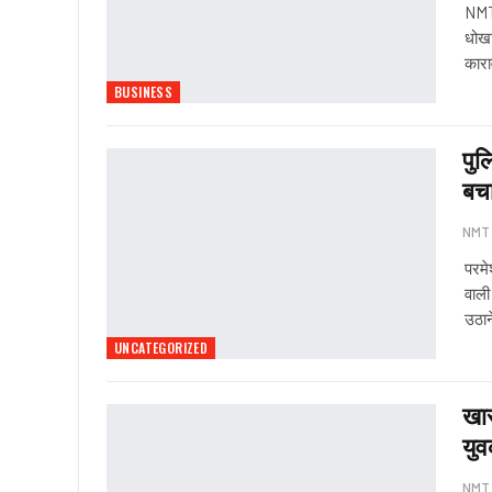
NMT 
धोखा
कार
BUSINESS
पुल
बच
NMT
परमेश
वाली
उठान
UNCATEGORIZED
खार
युव
NMT