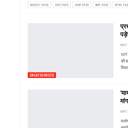
AUGUST 2026
JULY 2026
JUNE 2026
MAY 2026
APRIL 20
प्र
पड़ेर
NMT
NMT 
की ब
स्थि
UNCATEGORIZED
‘मा
मांग
NMT
परमे
नागर