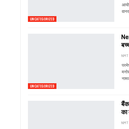
आयोज
वानखे
UNCATEGORIZED
Ne
बच्
NMT
परमेश
मनोर
नाम
UNCATEGORIZED
बैं
का
NMT