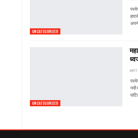
परमे
हादस
अपनी
UNCATEGORIZED
महा
ध्व
NMT
परमे
नवी 
पाटि
UNCATEGORIZED